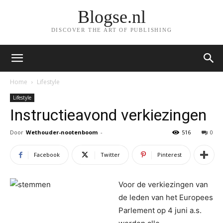
Blogse.nl
DISCOVER THE ART OF PUBLISHING
Home
Lifestyle
Lifestyle
Instructieavond verkiezingen
Door
Wethouder-nootenboom
-
516
0
Facebook
Twitter
Pinterest
Voor de verkiezingen van
de leden van het Europees
Parlement op 4 juni a.s.