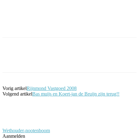
Facebook
Twitter
Pinterest
WhatsApp
Vorig artikel
Rijnmond Vastgoed 2008
Volgend artikel
Bas muijs en Koert-jan de Bruijn zijn terug!!
Wethouder-nootenboom
Aanmelden