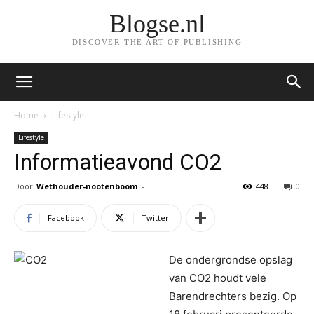
Blogse.nl
DISCOVER THE ART OF PUBLISHING
Home
Lifestyle
Lifestyle
Informatieavond CO2
Door
Wethouder-nootenboom
-
448
0
Facebook
Twitter
De ondergrondse opslag
van CO2 houdt vele
Barendrechters bezig. Op