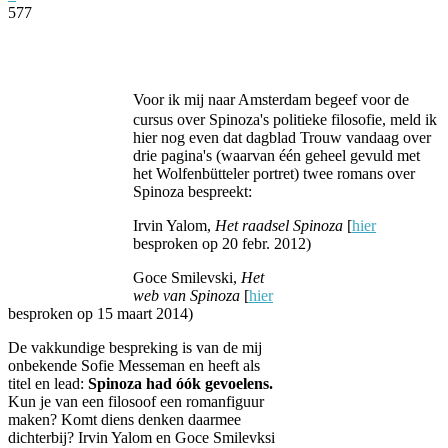
577
Facebook
Twitter
Pinterest
WhatsApp
Voor ik mij naar Amsterdam begeef voor de
cursus over Spinoza's politieke filosofie, meld ik
hier nog even dat dagblad Trouw vandaag over
drie pagina's (waarvan één geheel gevuld met
het Wolfenbütteler portret) twee romans over
Spinoza bespreekt:
Irvin Yalom,
Het raadsel Spinoza
[
hier
besproken op 20 febr. 2012)
Goce Smilevski,
Het
web van Spinoza
[
hier
besproken op 15 maart 2014)
De vakkundige bespreking is van de mij
onbekende Sofie Messeman en heeft als
titel en lead:
Spinoza had óók gevoelens.
Kun je van een filosoof een romanfiguur
maken? Komt diens denken daarmee
dichterbij? Irvin Yalom en Goce Smilevksi