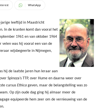
nterest
WhatsApp
jarige leeftijd in Maastricht
n. In de kranten komt dan vooral het
 september 1961 en van oktober 1964
or velen was hij vooral een van de
leraar wijsbegeerte in Nijmegen,
 hij de laatste jaren hun leraar aan
over Spinoza’s TTP, over Hume en daarna weer over
atste cursus
Ethica
geven, maar de belangstelling was zo
 kwam. Op zijn oude dag ging hij almaar meer de
bagage equipeerde hem zeer om de vernieuwing van de
en.