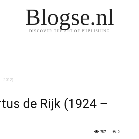
Blogse.nl
DISCOVER THE ART OF PUBLISHING
 – 2012)
us de Rijk (1924 –
787
0