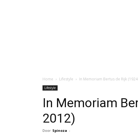
Home
Lifestyle
In Memoriam Bertus de Rijk (1924
Lifestyle
In Memoriam Bert
2012)
Door
Spinoza
-