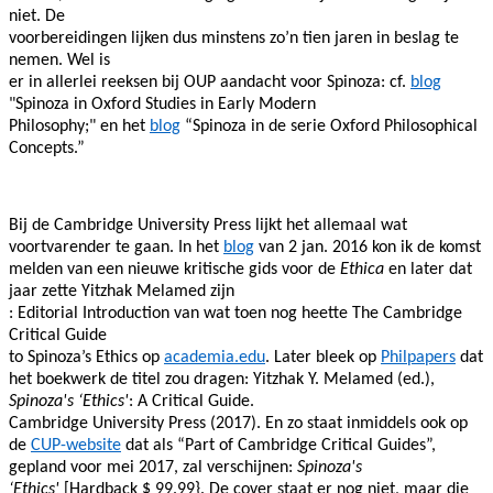
niet. De
voorbereidingen lijken dus minstens zo’n tien jaren in beslag te
nemen. Wel is
er in allerlei reeksen bij OUP aandacht voor Spinoza: cf.
blog
"Spinoza in Oxford Studies in Early Modern
Philosophy;" en het
blog
“Spinoza in de serie Oxford Philosophical
Concepts.”
Bij de Cambridge University Press lijkt het allemaal wat
voortvarender te gaan. In het
blog
van 2 jan. 2016 kon ik de komst
melden van een nieuwe kritische gids voor de
Ethica
en later dat
jaar zette Yitzhak Melamed zijn
: Editorial Introduction van wat toen nog heette The Cambridge
Critical Guide
to Spinoza’s Ethics op
academia.edu
. Later bleek op
Philpapers
dat
het boekwerk de titel zou dragen: Yitzhak Y. Melamed (ed.),
Spinoza's ‘Ethics'
: A Critical Guide.
Cambridge University Press (2017). En zo staat inmiddels ook op
de
CUP-website
dat als “Part of Cambridge Critical Guides”,
gepland voor mei 2017, zal verschijnen:
Spinoza's
‘Ethics'
[Hardback $ 99.99}. De cover staat er nog niet, maar die