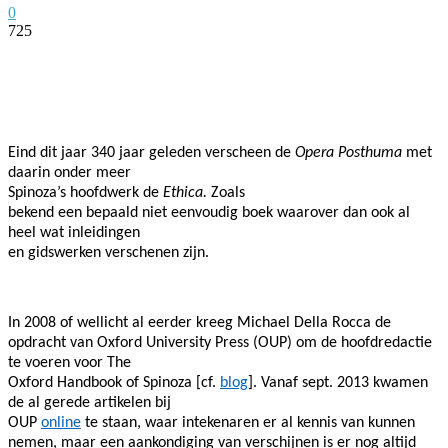
0
725
Facebook
Twitter
Pinterest
WhatsApp
Eind dit jaar 340 jaar geleden verscheen de
Opera Posthuma
met
daarin onder meer
Spinoza’s hoofdwerk de
Ethica.
Zoals
bekend een bepaald niet eenvoudig boek waarover dan ook al
heel wat inleidingen
en gidswerken verschenen zijn.
In 2008 of wellicht al eerder kreeg Michael Della Rocca de
opdracht van Oxford University Press (OUP) om de hoofdredactie
te voeren voor The
Oxford Handbook of Spinoza [cf.
blog
]. Vanaf sept. 2013 kwamen
de al gerede artikelen bij
OUP
online
te staan, waar intekenaren er al kennis van kunnen
nemen, maar een aankondiging van verschijnen is er nog altijd