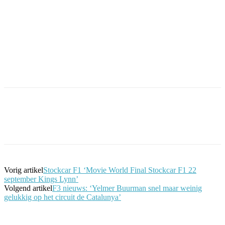
Facebook
Twitter
Pinterest
WhatsApp
Vorig artikel
Stockcar F1 ‘Movie World Final Stockcar F1 22
september Kings Lynn’
Volgend artikel
F3 nieuws: ‘Yelmer Buurman snel maar weinig
gelukkig op het circuit de Catalunya’