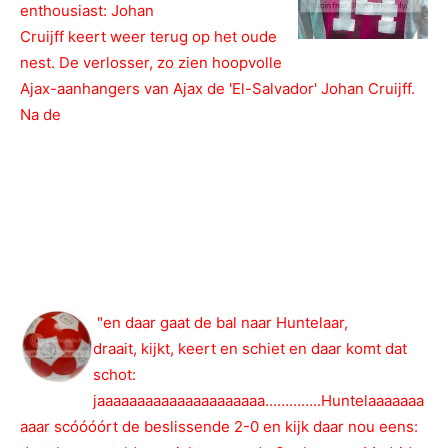
enthousiast: Johan
Cruijff keert weer terug op het oude
nest. De verlosser, zo zien hoopvolle
Ajax-aanhangers van Ajax de 'El-Salvador' Johan Cruijff.
Na de
verschijning van het vernietigende rapport van
Coronel waarin werd geconcludeerd dat de organisatie
van Ajax flink moest veranderen, werd er al gespeculeerd
over de komst van Cruijff. Voetballiefhebbers, waaronder
ik, speculeren over het idee of Cruijff Ajax al dan niet
terug aan de top gaat krijgen.
23 mei 2010, Studio Sport:
"en daar gaat de bal naar Huntelaar,
draait, kijkt, keert en schiet en daar komt dat
schot:
jaaaaaaaaaaaaaaaaaaaaa…………..Huntelaaaaaaa
aaar scóóóórt de beslissende 2-0 en kijk daar nou eens: