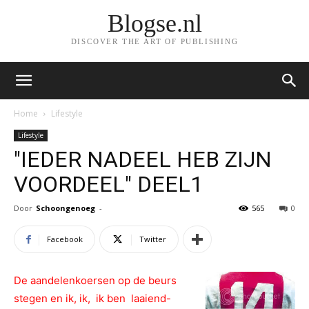
Blogse.nl
DISCOVER THE ART OF PUBLISHING
Home
Lifestyle
Lifestyle
"IEDER NADEEL HEB ZIJN
VOORDEEL" DEEL1
Door
Schoongenoeg
-
565
0
Facebook
Twitter
De aandelenkoersen op de beurs
stegen en ik, ik, ik ben laaiend-