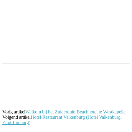
Facebook
Twitter
Pinterest
WhatsApp
Vorig artikel
Welkom bij het Zuiderduin Beachhotel te Westkapelle
Volgend artikel
Hotel-Restaurant Valkenburg (Hotel Valkenburg,
Zuid-Limburg)