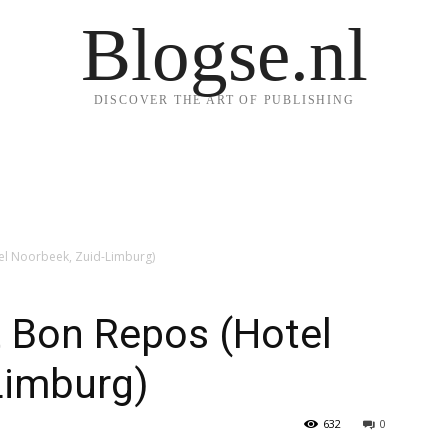
Blogse.nl
DISCOVER THE ART OF PUBLISHING
el Noorbeek, Zuid-Limburg)
t Bon Repos (Hotel
Limburg)
632
0