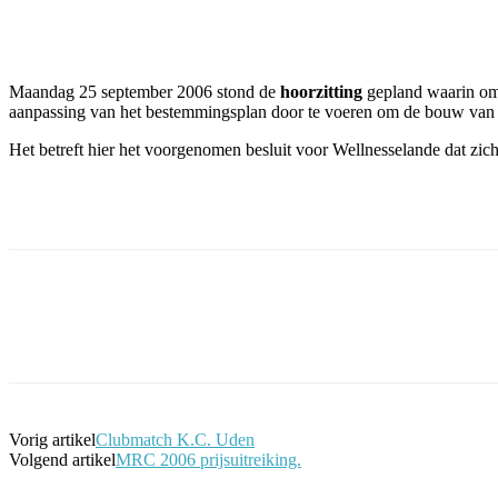
Facebook
Twitter
Pinterest
WhatsApp
Maandag 25 september 2006 stond de
hoorzitting
gepland waarin om
aanpassing van het bestemmingsplan door te voeren om de bouw van e
Het betreft hier het voorgenomen besluit voor Wellnesselande dat zich
Facebook
Twitter
Pinterest
WhatsApp
Vorig artikel
Clubmatch K.C. Uden
Volgend artikel
MRC 2006 prijsuitreiking.