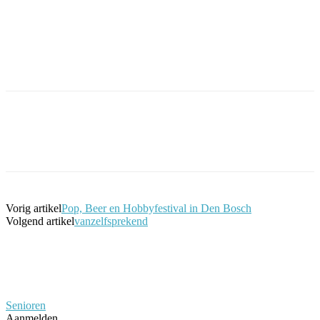
Facebook
Twitter
Pinterest
WhatsApp
Vorig artikel
Pop, Beer en Hobbyfestival in Den Bosch
Volgend artikel
vanzelfsprekend
Senioren
Aanmelden