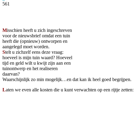
561
Facebook
Twitter
Pinterest
WhatsApp
M
isschien heeft u zich ingeschreven
voor de nieuwsbrief omdat een tuin
heeft die (opnieuw) ontworpen en
aangelegd moet worden.
S
telt u zichzelf eens deze vraag:
hoeveel is mijn tuin waard? Hoeveel
tijd en geld wilt u kwijt zijn aan een
tuinontwerp en het realiseren
daarvan?
Waarschijnlijk zo min mogelijk…en dat kan ik heel goed begrijpen.
L
aten we even alle kosten die u kunt verwachten op een rijtje zetten: