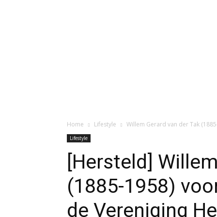
Home
Lifestyle
Willem Gerard van der Tak (1885-
Lifestyle
[Hersteld] Wille
(1885-1958) voor
de Vereniging He