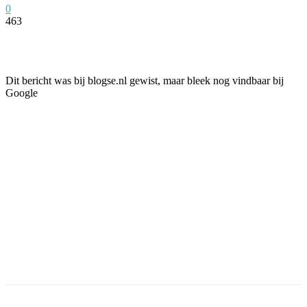
0
463
Facebook
Twitter
Pinterest
WhatsApp
Dit bericht was bij blogse.nl gewist, maar bleek nog vindbaar bij
Google