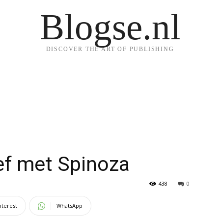
Blogse.nl
DISCOVER THE ART OF PUBLISHING
ief met Spinoza
438
0
nterest
WhatsApp