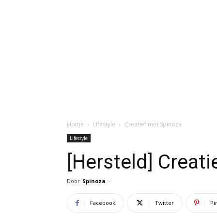
Home
Lifestyle
Creatief met Spinoza
Lifestyle
[Hersteld] Creat
Door
Spinoza
-
Facebook
Twitter
Pi