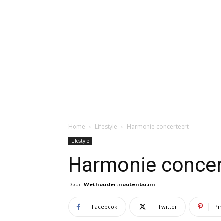
Home
Lifestyle
Harmonie concerteert
Lifestyle
Harmonie concer
Door
Wethouder-nootenboom
-
Facebook
Twitter
Pi