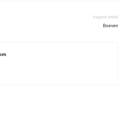
Volgend artikel
Boeven
oom