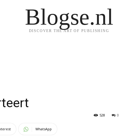
Blogse.nl
DISCOVER THE ART OF PUBLISHING
teert
528
0
nterest
WhatsApp