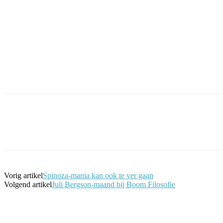
Facebook
Twitter
Pinterest
WhatsApp
Vorig artikel
Spinoza-mania kan ook te ver gaan
Volgend artikel
Juli Bergson-maand bij Boom Filosofie