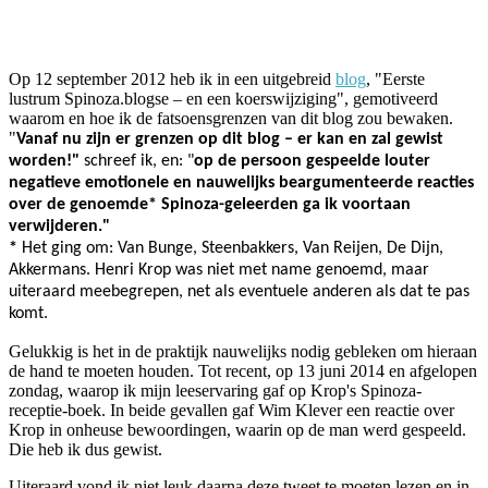
Facebook
Twitter
Pinterest
WhatsApp
Op 12 september 2012 heb ik in een uitgebreid
blog
, "Eerste
lustrum Spinoza.blogse – en een koerswijziging", gemotiveerd
waarom en hoe ik de fatsoensgrenzen van dit blog zou bewaken.
"
Vanaf nu zijn er grenzen op dit blog – er kan en zal gewist
worden!"
schreef ik, en: "
op de persoon gespeelde louter
negatieve emotionele en nauwelijks beargumenteerde reacties
over de genoemde* Spinoza-geleerden ga ik voortaan
verwijderen."
*
Het ging om: Van Bunge, Steenbakkers, Van Reijen, De Dijn,
Akkermans. Henri Krop was niet met name genoemd, maar
uiteraard meebegrepen, net als eventuele anderen als dat te pas
komt.
Gelukkig is het in de praktijk nauwelijks nodig gebleken om hieraan
de hand te moeten houden. Tot recent, op 13 juni 2014 en afgelopen
zondag, waarop ik mijn leeservaring gaf op Krop's Spinoza-
receptie-boek. In beide gevallen gaf Wim Klever een reactie over
Krop in onheuse bewoordingen, waarin op de man werd gespeeld.
Die heb ik dus gewist.
Uiteraard vond ik niet leuk daarna deze tweet te moeten lezen en in