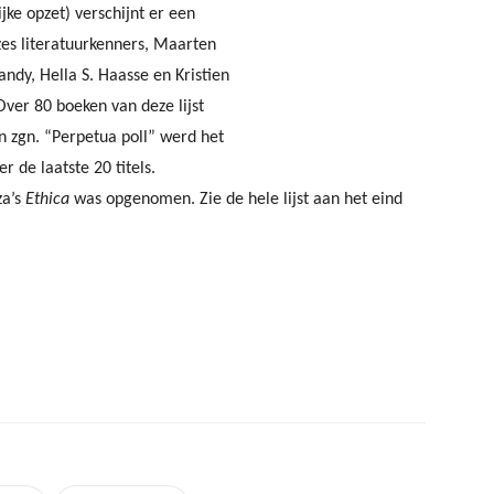
jke opzet) verschijnt er een
 zes literatuurkenners, Maarten
ndy, Hella S. Haasse en Kristien
Over 80 boeken van deze lijst
 zgn. “Perpetua poll” werd het
r de laatste 20 titels.
za’s
Ethica
was opgenomen. Zie de hele lijst aan het eind