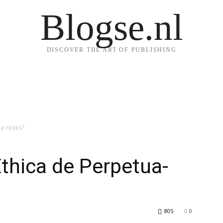
Blogse.nl
DISCOVER THE ART OF PUBLISHING
ua-reeks?
Ethica de Perpetua-
805
0