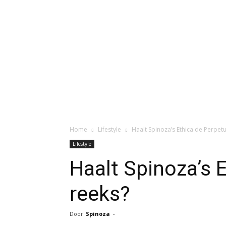
Home
Lifestyle
Haalt Spinoza’s Ethica de Perpet
Lifestyle
Haalt Spinoza’s 
reeks?
Door
Spinoza
-