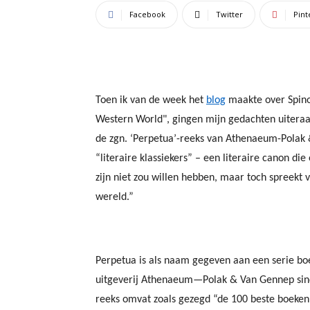
Facebook
Twitter
Pint
Toen ik van de week het
blog
maakte over Spino
Western World", gingen mijn gedachten uiteraa
de zgn. ‘Perpetua’-reeks van Athenaeum-Polak
“literaire klassiekers” – een literaire canon die
zijn niet zou willen hebben, maar toch spreekt
wereld.”
Perpetua is als naam gegeven aan een serie bo
uitgeverij Athenaeum—Polak & Van Gennep sind
reeks omvat zoals gezegd “de 100 beste boeken