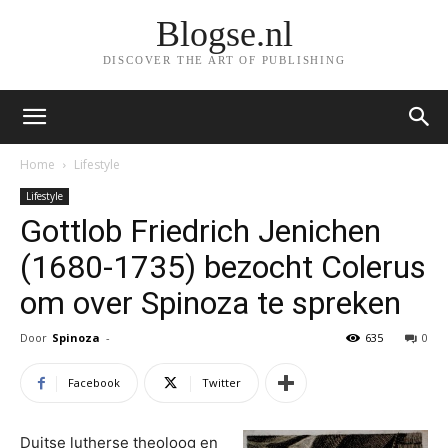
Blogse.nl
DISCOVER THE ART OF PUBLISHING
Home
Lifestyle
Lifestyle
Gottlob Friedrich Jenichen
(1680-1735) bezocht Colerus
om over Spinoza te spreken
Door
Spinoza
-
635
0
Facebook
Twitter
Duitse lutherse theoloog en