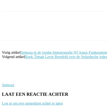
Facebook
Twitter
Pinterest
WhatsApp
Vorig artikel
Spinoza in de joodse historiografie [6] Amos Funkenstein
Volgend artikel
Boek Tirtsah Levie Bernfeld over de Sefardische jod
Spinoza
LAAT EEN REACTIE ACHTER
Log in om een opmerking achter te laten