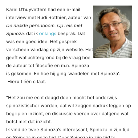
Karel D'huyvetters had een e-mail
interview met Rudi Rotthier, auteur van
De naakte perenboom. Op reis met
Spinoza,
dat ik
onlangs
besprak. Dat
was een goed idee. Het gesprek
verscheen vandaag op zijn website. Het
geeft wat achtergrond bij de vraag hoe
de auteur tot filosofie en m.n. Spinoza
is gekomen. En hoe hij ging 'wandelen met Spinoza'.
Hieruit één citaat:
"Het zou me echt deugd doen mocht het onderwijs
spinozistischer worden, dat wil zeggen nadruk leggen op
begrip en inzicht, en discussie voeren over datgene wat
botst met dat inzicht.
Ik vind de twee Spinoza's interessant, Spinoza in zijn tijd,
en Spinoza in onze tijd. Door Spinoza in zijn tijd te