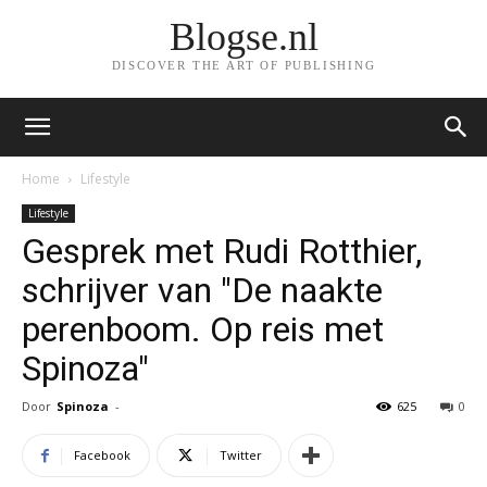
Blogse.nl
DISCOVER THE ART OF PUBLISHING
Home
Lifestyle
Lifestyle
Gesprek met Rudi Rotthier,
schrijver van "De naakte
perenboom. Op reis met
Spinoza"
Door
Spinoza
-
625
0
Facebook
Twitter