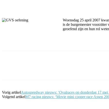
Facebook
Twitter
Pinterest
WhatsApp
Woensdag 25 april 2007 kw
is de burgemeester voorzitte
geoefend zijn en hun rol wete
Facebook
Twitt
Vorig artikel
Autospeedway nieuws: ‘Ovalraces op donderdag 17 mei a
Volgend artikel
M7 racing nieuws: ‘Movie mini cooper race Assen 20