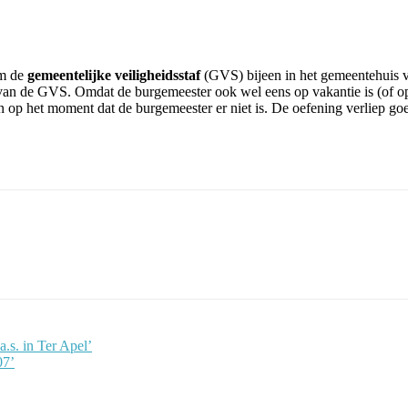
am de
gemeentelijke veiligheidsstaf
(GVS) bijeen in het gemeentehuis 
r van de GVS. Omdat de burgemeester ook wel eens op vakantie is (of o
n op het moment dat de burgemeester er niet is. De oefening verliep go
er
Pinterest
WhatsApp
.s. in Ter Apel’
07’