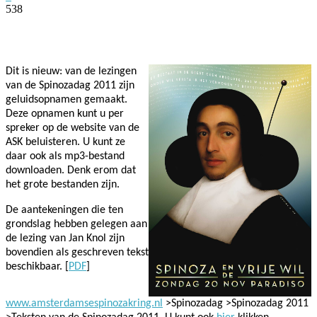
538
Facebook
Twitter
Pinterest
WhatsApp
Dit is nieuw: van de lezingen
van de Spinozadag 2011 zijn
geluidsopnamen gemaakt.
Deze opnamen kunt u per
spreker op de website van de
ASK beluisteren. U kunt ze
daar ook als mp3-bestand
downloaden. Denk erom dat
het grote bestanden zijn.
De aantekeningen die ten
grondslag hebben gelegen aan
de lezing van Jan Knol zijn
bovendien als geschreven tekst
beschikbaar. [
PDF
]
www.amsterdamsespinozakring.nl
>Spinozadag >Spinozadag 2011