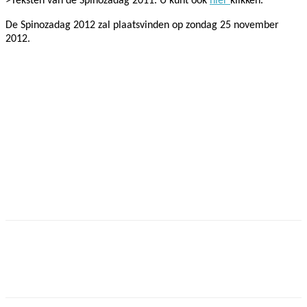
>Teksten van de Spinozadag 2011. U kunt ook
hier
klikken.
De Spinozadag 2012 zal plaatsvinden op zondag 25 november
2012.
Facebook
Twitter
Pinterest
WhatsApp