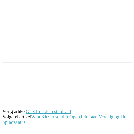
Facebook
Twitter
Pinterest
WhatsApp
Vorig artikel
GTST en de rest! afl. 11
Volgend artikel
Wim Klever schrijft Open brief aan Vereniging Het
Spinozahuis