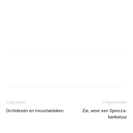
Facebook
Twitter
Pinterest
Wh
Vorig artikel
Volgend artikel
Orchideeën en mountainbiken
Zie, weer een Spinoza-
karikatuur