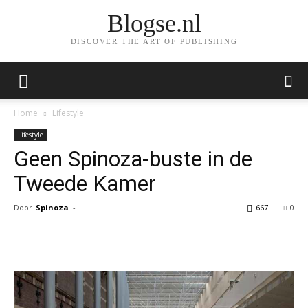
Blogse.nl
DISCOVER THE ART OF PUBLISHING
Home
Lifestyle
Lifestyle
Geen Spinoza-buste in de
Tweede Kamer
Door
Spinoza
-
667
0
Facebook
Twitter
Pinterest
Wh