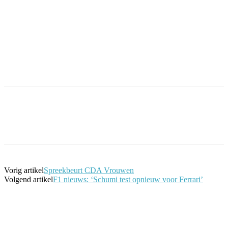
Facebook
Twitter
Pinterest
WhatsApp
Vorig artikel
Spreekbeurt CDA Vrouwen
Volgend artikel
F1 nieuws: ‘Schumi test opnieuw voor Ferrari’