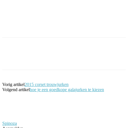
Facebook
Twitter
Pinterest
WhatsApp
Vorig artikel
2015 corset trouwjurken
Volgend artikel
hoe je een goedkope galajurken te kiezen
Spinoza