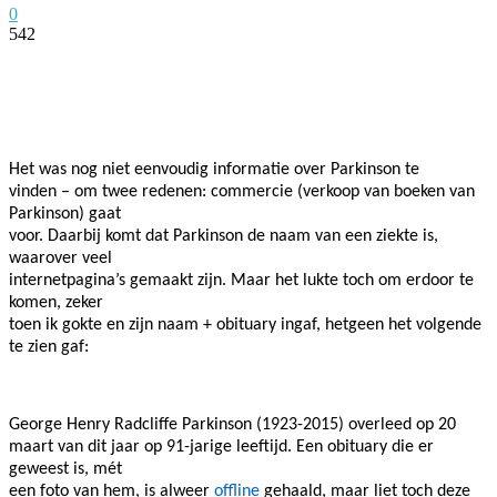
0
542
Facebook
Twitter
Pinterest
WhatsApp
Het was nog niet eenvoudig informatie over Parkinson te
vinden – om twee redenen: commercie (verkoop van boeken van
Parkinson) gaat
voor. Daarbij komt dat Parkinson de naam van een ziekte is,
waarover veel
internetpagina’s gemaakt zijn. Maar het lukte toch om erdoor te
komen, zeker
toen ik gokte en zijn naam + obituary ingaf, hetgeen het volgende
te zien gaf:
George Henry Radcliffe Parkinson (1923-2015) overleed op 20
maart van dit jaar op 91-jarige leeftijd. Een obituary die er
geweest is, mét
een foto van hem, is alweer
offline
gehaald, maar liet toch deze