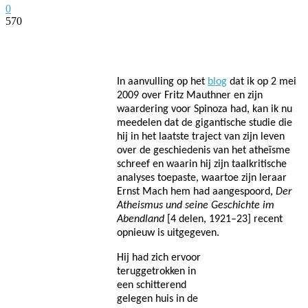
0
570
Facebook
Twitter
Pinterest
WhatsApp
In aanvulling op het
blog
dat ik op 2 mei
2009 over Fritz Mauthner en zijn
waardering voor Spinoza had, kan ik nu
meedelen dat de gigantische studie die
hij in het laatste traject van zijn leven
over de geschiedenis van het atheïsme
schreef en waarin hij
zijn taalkritische
analyses toepaste
, waartoe zijn leraar
Ernst Mach hem had aangespoord,
Der
Atheismus und seine Geschichte im
Abendland
[4 delen, 1921–23] recent
opnieuw is uitgegeven.
Hij had zich ervoor
teruggetrokken in
een schitterend
gelegen huis in de