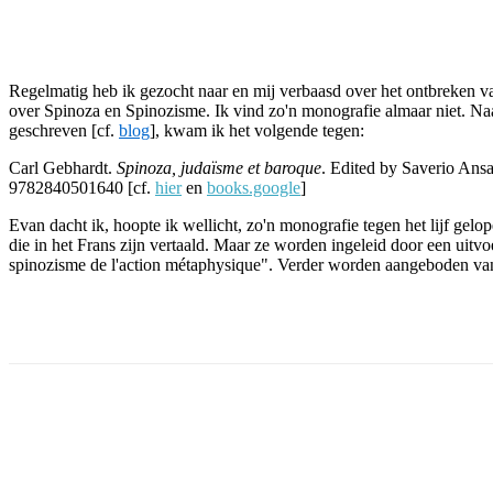
Facebook
Twitter
Pinterest
WhatsApp
Regelmatig heb ik gezocht naar en mij verbaasd over het ontbreken va
over Spinoza en Spinozisme. Ik vind zo'n monografie almaar niet. Na
geschreven [cf.
blog
], kwam ik het volgende tegen:
Carl Gebhardt.
Spinoza, judaïsme et baroque
. Edited by Saverio Ansa
9782840501640 [cf.
hier
en
books.google
]
Evan dacht ik, hoopte ik wellicht, zo'n monografie tegen het lijf gelop
die in het Frans zijn vertaald. Maar ze worden ingeleid door een uitv
spinozisme de l'action métaphysique". Verder worden aangeboden van 
Facebook
Twitter
Pinterest
WhatsApp