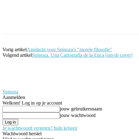
Facebook
Twitter
Pinterest
WhatsApp
Vorig artikel
Aandacht voor Spinoza’s "morele filosofie"
Volgend artikel
Spinoza. Una Cartografía de la Etica [om de cover]
Spinoza
Aanmelden
Welkom! Log in op je account
jouw gebruikersnaam
jouw wachtwoord
Je wachtwoord vergeten? hulp krijgen
Wachtwoord herstel