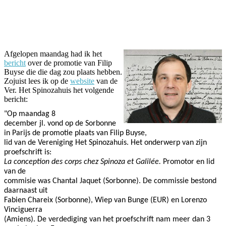
Facebook
Twitter
Pinterest
WhatsApp
Afgelopen maandag had ik het
bericht
over de promotie van Filip
Buyse die die dag zou plaats hebben.
Zojuist lees ik op de
website
van de
Ver. Het Spinozahuis het volgende
bericht:
"Op maandag 8
december jl. vond op de Sorbonne
in Parijs de promotie plaats van Filip Buyse,
lid van de Vereniging Het Spinozahuis. Het onderwerp van zijn
proefschrift is:
La conception des corps chez Spinoza et Galilée.
Promotor en lid
van de
commisie was Chantal Jaquet (Sorbonne). De commissie bestond
daarnaast uit
Fabien Chareix (Sorbonne), Wiep van Bunge (EUR) en Lorenzo
Vinciguerra
(Amiens). De verdediging van het proefschrift nam meer dan 3