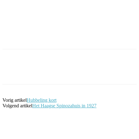
Facebook
Twitter
Pinterest
WhatsApp
Vorig artikel
Hubbeling kort
Volgend artikel
Het Haagse Spinozahuis in 1927