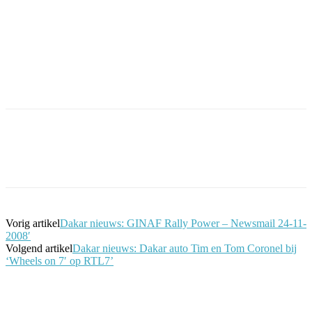
Facebook
Twitter
Pinterest
WhatsApp
Vorig artikel
Dakar nieuws: GINAF Rally Power – Newsmail 24-11-
2008′
Volgend artikel
Dakar nieuws: Dakar auto Tim en Tom Coronel bij
‘Wheels on 7′ op RTL7’