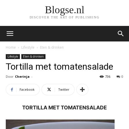
Blogse.nl
DISCOVER THE ART OF PUBLISHING
Home
Lifestyle
Eten & drinken
Lifestyle
Eten & drinken
Tortilla met tomatensalade
Door
Cherinja
-
736
0
Facebook
Twitter
TORTILLA MET TOMATENSALADE