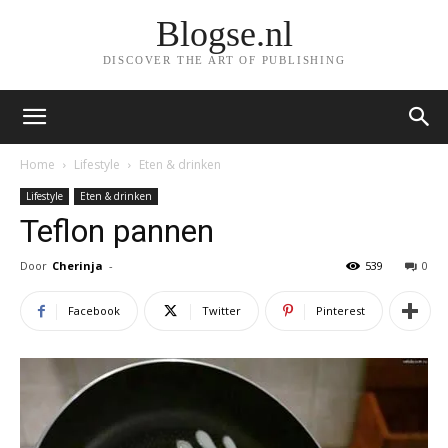
Blogse.nl
DISCOVER THE ART OF PUBLISHING
Home
Lifestyle
Eten & drinken
Lifestyle
Eten & drinken
Teflon pannen
Door
Cherinja
-
539
0
Facebook
Twitter
Pinterest