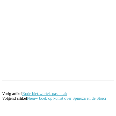
Facebook
Twitter
Pinterest
WhatsApp
Vorig artikel
Rode biet-wortel- pastinaak
Volgend artikel
Nieuw boek op komst over Spinoza en de Stoïci