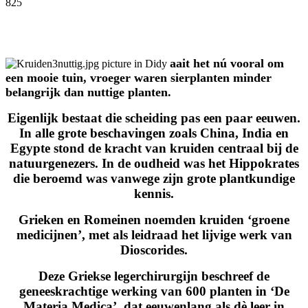
825
Facebook
Twitter
Pinterest
WhatsApp
aait het nú vooral om
een mooie tuin, vroeger waren sierplanten minder
belangrijk dan nuttige planten.
Eigenlijk bestaat die scheiding pas een paar eeuwen.
In alle grote beschavingen zoals China, India en
Egypte stond de kracht van kruiden centraal bij de
natuurgenezers. In de oudheid was het Hippokrates
die beroemd was vanwege zijn grote plantkundige
kennis.
Grieken en Romeinen noemden kruiden ‘groene
medicijnen’, met als leidraad het lijvige werk van
Dioscorides.
Deze Griekse legerchirurgijn beschreef de
geneeskrachtige werking van 600 planten in ‘De
Materia Medica’, dat eeuwenlang als dè leer in