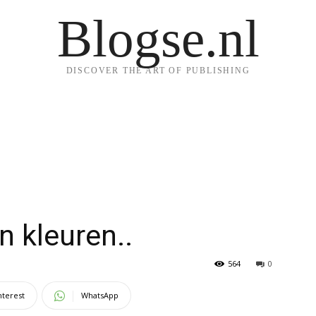
Blogse.nl
DISCOVER THE ART OF PUBLISHING
n kleuren..
564
0
nterest
WhatsApp