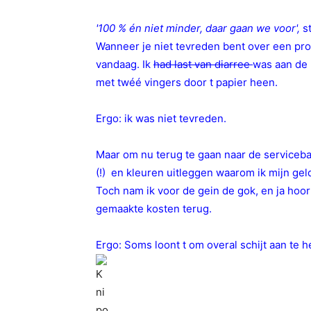
'100 % én niet minder, daar gaan we voor',
st
Wanneer je niet tevreden bent over een produ
vandaag. Ik
had last van diarree
was aan de
met twéé vingers door t papier heen.
Ergo: ik was niet tevreden.
Maar om nu terug te gaan naar de serviceba
(!) en kleuren uitleggen waarom ik mijn geld
Toch nam ik voor de gein de gok, en ja hoor
gemaakte kosten terug.
Ergo: Soms loont t om overal schijt aan te 