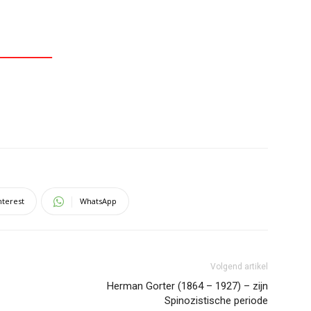
___________
nterest
WhatsApp
Volgend artikel
Herman Gorter (1864 – 1927) – zijn
Spinozistische periode