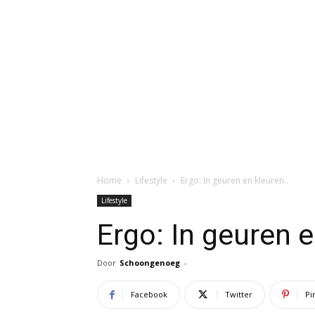
Home
Lifestyle
Ergo: In geuren en kleuren..
Lifestyle
Ergo: In geuren e
Door
Schoongenoeg
-
Facebook
Twitter
Pi