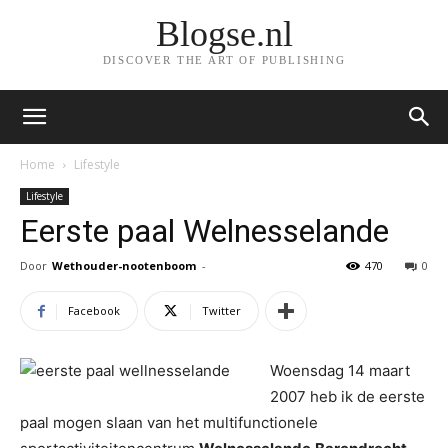
Blogse.nl
DISCOVER THE ART OF PUBLISHING
Home
Lifestyle
Lifestyle
Eerste paal Welnesselande
Door
Wethouder-nootenboom
-
470
0
Facebook
Twitter
Woensdag 14 maart
2007 heb ik de eerste
paal mogen slaan van het multifunctionele