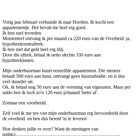
Facebook
Twitter
Pinterest
WhatsApp
Vorig jaar februari verhuisde ik naar Heerlen. Ik kocht een
appartementje. Het bevalt me heel erg goed.
Ik ben snel tevreden.
Momenteel ontvang ik per maand ca 220 euro van de Overheid: ja,
hypotheekrenteaftrek.
Ik ben met dat geld heel erg blij.
Door die aftrek, betaal ik netto slechts 330 euro aan
hypotheeklasten.
Mijn onderbuurman huurt eenzelfde appartement. Die meneer
betaalt 500 euro aan huur, ontvangt geen huursubsidie, en is dus
veel duurder uit.
Ok, ik betaal nog 50 euro aan de verening van eigenaren. Maar per
saldo ben ik toch zo'n 120 euro p/maand 'beter af'.
Zomaar een voorbeeld.
Zelf voel ik me tov van mijn onderbuurman erg bevoordeeld door
de overheid. en ben dus bereid 'in te leveren'.
Hoe denken jullie er over? Want de meningen van
politici………………………………………………………..