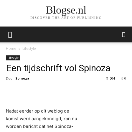
Blogse.nl
DISCOVER THE ART OF PUBLISHING
Home
Lifestyle
Lifestyle
Een tijdschrift vol Spinoza
Door
Spinoza
-
504
0
Facebook
Twitter
Pinterest
Wh
Nadat eerder op dit weblog de
komst werd aangekondigd, kan nu
worden bericht dat het Spinoza-