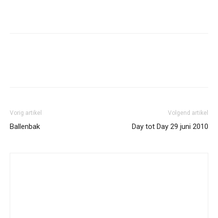
Facebook
Twitter
Pinterest
Wh
Vorig artikel
Volgend artikel
Ballenbak
Day tot Day 29 juni 2010