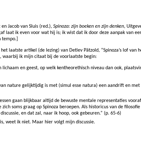
 en Jacob van Sluis (red.),
Spinoza: zijn boeken en zijn denken
, Uitgev
f laat ik even voor wat hij is; ik wist dat ik door deze aanpak van ee
n tempo.]
het laatste artikel (de lezing) van Detlev Pätzold, “Spinoza’s lof van
 waarbij ik mijn citaat bij de voorlaatste begin:
sen lichaam en geest, op welk kentheorethisch niveau dan ook, plaatsv
van nature gelijktijdig is met (simul esse natura) een aandrift en met
ssen gaan blijkbaar altijd de bewuste mentale representaties vooraf,
zich soms graag op Spinoza beroepen. Als historicus van de filosofie 
r discussie, en dat zal, naar ik hoop, ook gebeuren.” (p. 65-6)
s, weet ik niet. Maar hier volgt mijn discussie.