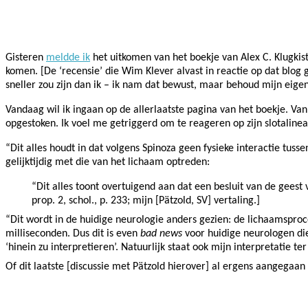
Facebook
Twitter
Pinterest
WhatsApp
Gisteren
meldde ik
het uitkomen van het boekje van Alex C. Klugkist
komen. [De ‘recensie’ die Wim Klever alvast in reactie op dat blog ga
sneller zou zijn dan ik – ik nam dat bewust, maar behoud mijn eige
Vandaag wil ik ingaan op de allerlaatste pagina van het boekje. Van 
opgestoken. Ik voel me getriggerd om te reageren op zijn slotalinea,
“Dit alles houdt in dat volgens Spinoza geen fysieke interactie tus
gelijktijdig met die van het lichaam optreden:
“Dit alles toont overtuigend aan dat een besluit van de geest 
prop. 2, schol., p. 233; mijn [Pätzold, SV] vertaling.]
“Dit wordt in de huidige neurologie anders gezien: de lichaamsproce
milliseconden. Dus dit is even
bad news
voor huidige neurologen die 
‘hinein zu interpretieren’. Natuurlijk staat ook mijn interpretatie te
Of dit laatste [discussie met Pätzold hierover] al ergens aangegaan i