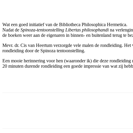
Facebook
Twitter
Pinterest
WhatsApp
Wat een goed initiatief van de Bibliotheca Philosophica Hermetica.
Nadat de
Spinoza-tentoonstelling Libertas philosophandi
na verlengin
de boeken weer aan de eigenaren in binnen- en buitenland terug te b
Mevr. dr. Cis van Heertum verzorgde vele malen de rondleiding. Het ver
rondleiding door de Spinoza tentoonstelling.
Een mooie herinnering voor hen (waaronder ik) die deze rondleiding
20 minuten durende rondleiding een goede impressie van wat zij heb
Facebook
Twitter
Pinterest
WhatsApp