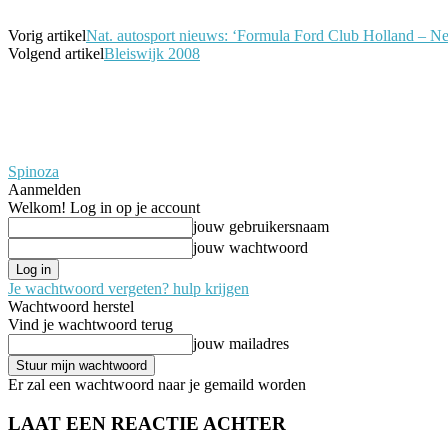
Vorig artikel
Nat. autosport nieuws: ‘Formula Ford Club Holland – New
Volgend artikel
Bleiswijk 2008
Spinoza
Aanmelden
Welkom! Log in op je account
jouw gebruikersnaam
jouw wachtwoord
Je wachtwoord vergeten? hulp krijgen
Wachtwoord herstel
Vind je wachtwoord terug
jouw mailadres
Er zal een wachtwoord naar je gemaild worden
LAAT EEN REACTIE ACHTER