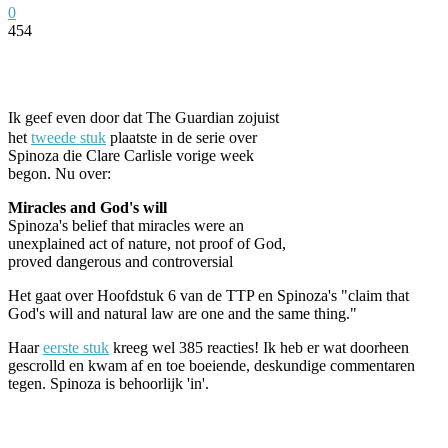
0
454
Facebook
Twitter
Pinterest
WhatsApp
Ik geef even door dat The Guardian zojuist
het
tweede stuk
plaatste in de serie over
Spinoza die Clare Carlisle vorige week
begon. Nu over:
Miracles and God's will
Spinoza's belief that miracles were an
unexplained act of nature, not proof of God,
proved dangerous and controversial
Het gaat over Hoofdstuk 6 van de TTP en Spinoza's "claim that
God's will and natural law are one and the same thing."
Haar
eerste stuk
kreeg wel 385 reacties! Ik heb er wat doorheen
gescrolld en kwam af en toe boeiende, deskundige commentaren
tegen. Spinoza is behoorlijk 'in'.