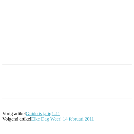
Facebook
Twitter
Pinterest
WhatsApp
Vorig artikel
Guido is jarig! -11
Volgend artikel
Elke Dag Weer! 14 februari 2011