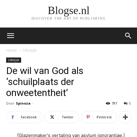
Blogse.nl
DISCOVER THE ART OF PUBLISHING
Home
Lifestyle
Lifestyle
De wil van God als
‘schuilplaats der
onweetentheit’
Door
Spinoza
-
797
0
Facebook
Twitter
Pinterest
[Glazenmaker's vertaling van asylum ignorantiae.]