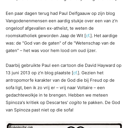
Een paar dagen terug had Paul Delfgaauw op zijn blog
Vangodenenmensen een aardig stukje over een van z'n
ongeloof afgevallen ex-atheïst, te weten de
roomskatholiek geworden Jaap de Wit [
cf
.]. Het aardige
was: de "God van de gaten" of de "Wetenschap van de
gaten" – het was voor hem lood om oud ijzer.
Daarbij gebruikte Paul een cartoon die David Hayward op
13 juni 2013 op z'n blog plaatste [
cf
.]. Gezien het
antropomorfe karakter van de God die bij Freud op de
sofa ligt, ben ik zo vrij er – vrij naar Voltaire – een
gedachtewolkje in te brengen. Hebben we meteen
Spinoza's kritiek op Descartes'
cogito
te pakken. De God
van Spinoza past niet op die sofa!