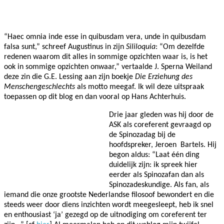
Facebook
Twitter
Pinterest
WhatsApp
“Haec omnia inde esse in quibusdam vera, unde in quibusdam
falsa sunt,” schreef Augustinus in zijn
Sililoquia
: “Om dezelfde
redenen waarom dit alles in sommige opzichten waar is, is het
ook in sommige opzichten onwaar,” vertaalde J. Sperna Weiland
deze zin die G.E. Lessing aan zijn boekje
Die Erziehung des
Menschengeschlechts
als motto meegaf. Ik wil deze uitspraak
toepassen op dit blog en dan vooral op Hans Achterhuis.
Drie jaar gleden was hij door de
ASK als coreferent gevraagd op
de Spinozadag bij de
hoofdspreker, Jeroen
Bartels. Hij
begon aldus: “Laat één ding
duidelijk zijn: ik spreek hier
eerder als Spinozafan dan als
Spinozadeskundige. Als fan, als
iemand die onze grootste Nederlandse filosoof bewondert en die
steeds weer door diens inzichten wordt meegesleept, heb ik snel
en enthousiast ‘ja’ gezegd op de uitnodiging om coreferent ter