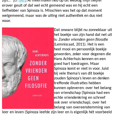
zijn…” [cf
hier
] Al meermalen heb op dit weblog mijn twijfel
erover geuit of dat wel echt gemeend was en hij echt een
liefhebber van Spinoza is. Misschien was het op dat moment
welgemeend, maar was de uiting niet authentiek en dus niet
waar.
Dat onware blijkt nu zonneklaar uit
het boekje van zijn hand dat net uit
is:
Zonder vrienden geen filosofie
(Lemniscaat, 2011). Het is een
heel mooi en persoonlijk boekje
geworden, zeker voor degenen die
Hans Achterhuis kennen en een
goed hart toedragen. Maar
Spinoza komt er niet in voor. Juist
bij vele thema’s van dit boekje
zouden Spinoza’s leven en denken
treffende illustraties hebben
kunnen opleveren: over het belang
van vriendschap (Spinoza had een
echte vriendenkring en schreef
ook over vriendschap), over het
belang van overeenstemming van
leer en leven (Spinoza leefde zijn leer en is eigenlijk hét voorbeeld