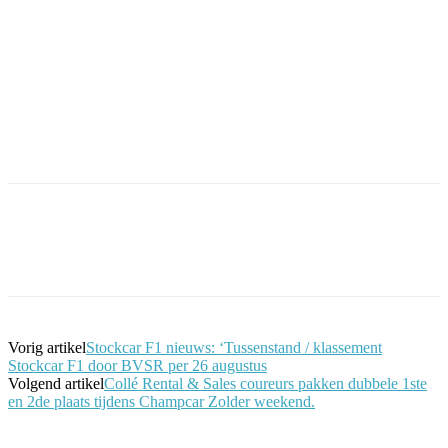
Facebook
Twitter
Pinterest
WhatsApp
Vorig artikel
Stockcar F1 nieuws: ‘Tussenstand / klassement
Stockcar F1 door BVSR per 26 augustus
Volgend artikel
Collé Rental & Sales coureurs pakken dubbele 1ste
en 2de plaats tijdens Champcar Zolder weekend.