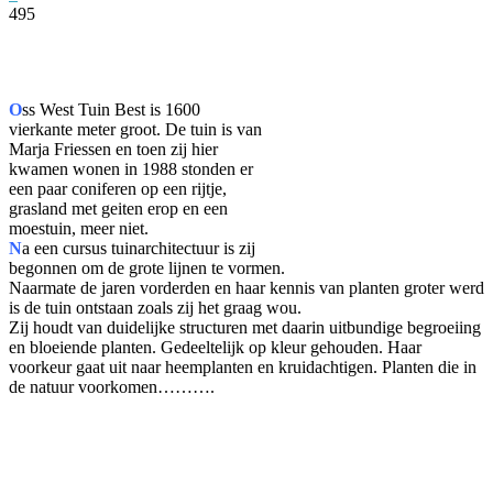
495
Facebook
Twitter
Pinterest
WhatsApp
O
ss West Tuin Best is 1600
vierkante meter groot. De tuin is van
Marja Friessen en toen zij hier
kwamen wonen in 1988 stonden er
een paar coniferen op een rijtje,
grasland met geiten erop en een
moestuin, meer niet.
N
a een cursus tuinarchitectuur is zij
begonnen om de grote lijnen te vormen.
Naarmate de jaren vorderden en haar kennis van planten groter werd
is de tuin ontstaan zoals zij het graag wou.
Zij houdt van duidelijke structuren met daarin uitbundige begroeiing
en bloeiende planten. Gedeeltelijk op kleur gehouden. Haar
voorkeur gaat uit naar heemplanten en kruidachtigen. Planten die in
de natuur voorkomen……….