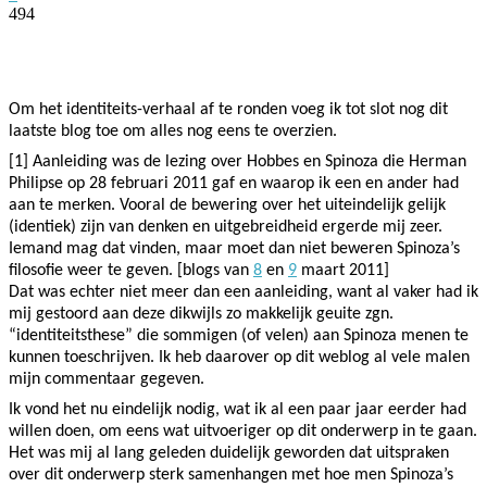
494
Facebook
Twitter
Pinterest
WhatsApp
Om het identiteits-verhaal af te ronden voeg ik tot slot nog dit
laatste blog toe om alles nog eens te overzien.
[1] Aanleiding was de lezing over Hobbes en Spinoza die Herman
Philipse op
28 februari 2011 gaf en
waarop ik een en ander had
aan te merken. Vooral de bewering over het uiteindelijk gelijk
(identiek) zijn van denken en uitgebreidheid ergerde mij zeer.
Iemand mag dat vinden, maar moet dan niet beweren Spinoza’s
filosofie weer te geven. [blogs van
8
en
9
maart 2011]
Dat was echter niet meer dan een aanleiding, want al vaker had ik
mij gestoord aan deze dikwijls zo makkelijk geuite zgn.
“identiteitsthese” die sommigen (of velen) aan Spinoza menen te
kunnen toeschrijven. Ik heb daarover op dit weblog al vele malen
mijn commentaar gegeven.
Ik vond het nu eindelijk nodig, wat ik al een paar jaar eerder had
willen doen, om eens wat uitvoeriger op dit onderwerp in te gaan.
Het was mij al lang geleden duidelijk geworden dat uitspraken
over dit onderwerp sterk samenhangen met hoe men Spinoza’s