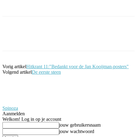
Facebook
Twitter
Pinterest
WhatsApp
Vorig artikel
Hitkrant 11:"Bedankt voor de Jan Kooijman-posters"
Volgend artikel
De eerste steen
Spinoza
Aanmelden
Welkom! Log in op je account
jouw gebruikersnaam
jouw wachtwoord