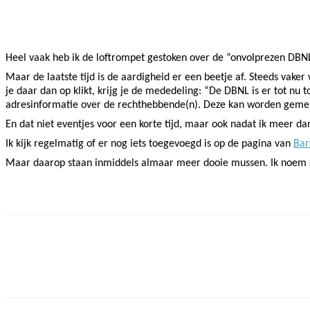
Facebook
Twitter
Pinterest
WhatsApp
Heel vaak heb ik de loftrompet gestoken over de “onvolprezen DBNL”
Maar de laatste tijd is de aardigheid er een beetje af. Steeds vake
je daar dan op klikt, krijg je de mededeling: “De DBNL is er tot nu
adresinformatie over de rechthebbende(n). Deze kan worden geme
En dat niet eventjes voor een korte tijd, maar ook nadat ik meer dan
Ik kijk regelmatig of er nog iets toegevoegd is op de pagina van
Bar
Maar daarop staan inmiddels almaar meer dooie mussen. Ik noem z
Facebook
Twitter
Pinterest
WhatsApp