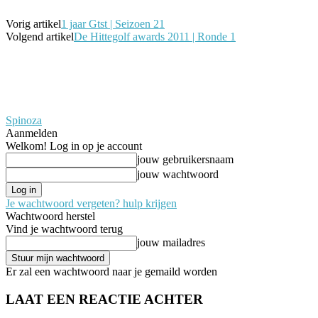
Vorig artikel
1 jaar Gtst | Seizoen 21
Volgend artikel
De Hittegolf awards 2011 | Ronde 1
Spinoza
Aanmelden
Welkom! Log in op je account
jouw gebruikersnaam
jouw wachtwoord
Je wachtwoord vergeten? hulp krijgen
Wachtwoord herstel
Vind je wachtwoord terug
jouw mailadres
Er zal een wachtwoord naar je gemaild worden
LAAT EEN REACTIE ACHTER