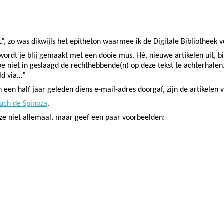
, zo was dikwijls het epitheton waarmee ik de Digitale Bibliotheek 
r wordt je blij gemaakt met een dooie mus. Hé, nieuwe artikelen uit, b
 toe niet in geslaagd de rechthebbende(n) op deze tekst te achterhal
ld via…”
 een half jaar geleden diens e-mail-adres doorgaf, zijn de artikelen 
uch de Spinoza
.
e niet allemaal, maar geef een paar voorbeelden: