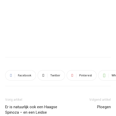
Facebook
Twitter
Pinterest
Wh
Vorig artikel
Volgend artikel
Er is natuurlijk ook een Haagse
Ploegen
Spinoza – en een Leidse