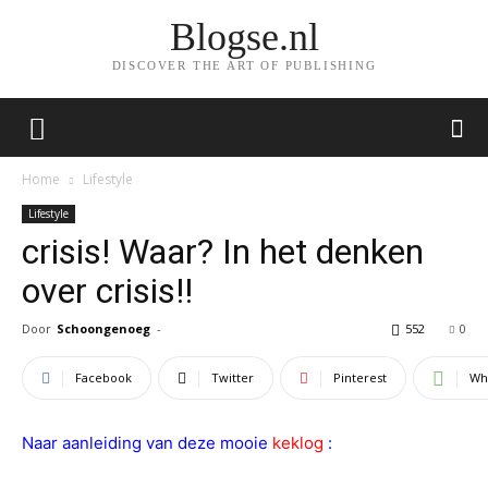
Blogse.nl
DISCOVER THE ART OF PUBLISHING
Home
Lifestyle
Lifestyle
crisis! Waar? In het denken
over crisis!!
Door
Schoongenoeg
-
552
0
Facebook
Twitter
Pinterest
Wh
Naar aanleiding van deze mooie
keklog
: