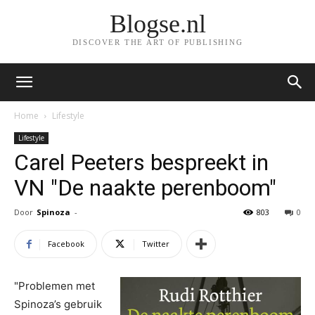
Blogse.nl
DISCOVER THE ART OF PUBLISHING
Home
Lifestyle
Lifestyle
Carel Peeters bespreekt in
VN "De naakte perenboom"
Door
Spinoza
-
803
0
Facebook
Twitter
"Problemen met
Spinoza’s gebruik